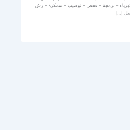
 – كهرباء – برمجة – فحص – توضيب – سمكرة – رش