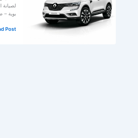
بالخبر
لصيانة ا
–
بوية – صبغ 
ورشة
رينو
d Post »
في
الدمام
–
المنطقة
الشرقية