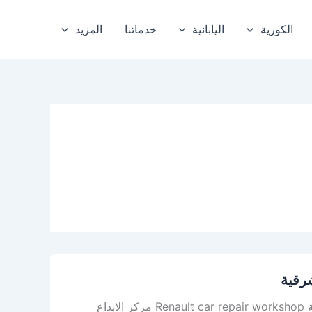
الكورية
اليابانية
خدماتنا
المزيد
شرقية
أفضل ورشة رينو في الدمام – افضل ورشة رينو في الخبر، والمنطقة الشرقية Renault car repair workshop مركز الابداع