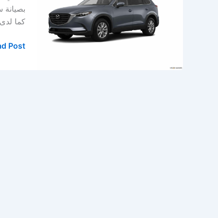
مازدا
بصيانة س
في
كما لدى
الخبر
–
d Post »
الدمام