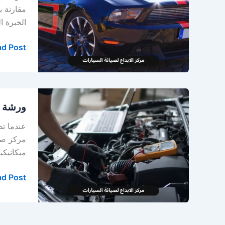
في
مقارنة ب
الخبر
الخبرة ا
والدمام
–
d Post »
صيانة
Ford
متخصصة
ورشة
ورشة م
ميكانيكي
وكهربائي
عندما تظ
فورد
مركز صيا
في
ميكانيكي
الخبر
d Post »