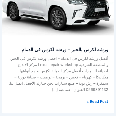
ورشة
لكزس
في
الدمام
ورشة لكزس بالخبر – ورشة لكزس في الدمام
أفضل ورشة لكزس في الدمام – افضل ورشة لكزس في الخبر،
والمنطقة الشرقية Lexus repair workshop مركز الابداع
لصيانة السيارات أفضل مركز لصيانة لكزس بجمع أنواعها
ميكانيكا – كهرباء – فحص – برمجة – توضيب – صيانة دورية –
سمكرة – رش بوية – صبغ سيارات نحن خيارك الأفضل اتصل بنا:
0569391132 العنوان : صناعية […]
Read Post »