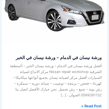
–
ورشة
نيسان
في
الخبر
ورشة نيسان في الدمام – ورشة نيسان في الخبر
أفضل ورشة نيسان في الدمام – ورشة نيسان الخبر – المنطقة
الشرقية Nissan repair workshop مركز الابداع لصيانة
السيارات أفضل مركز لصيانة نيسان بجمبع أنواعها ميكانيكا –
كهرباء – فحص – برمجة – توضيب – صيانة دورية – سمكرة –
رش بوية – صبغ – رش تجميل نحن خيارك الأفضل اتصل بنا:
0569391132 العنوان : […]
Read Post »