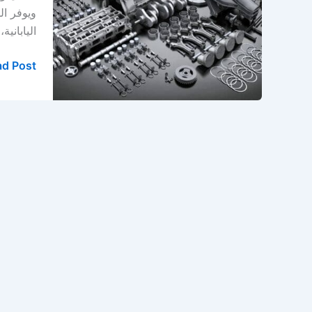
قير
ويوفر ال
في
الياباني
الخبر
–
d Post »
الدمام
–
المنطقة
الشرقية