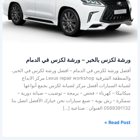
ورشة
لكزس
في
الدمام
ورشة لكزس بالخبر – ورشة لكزس في الدمام
أفضل ورشة لكزس في الدمام – افضل ورشة لكزس في الخبر،
والمنطقة الشرقية Lexus repair workshop مركز الابداع
لصيانة السيارات أفضل مركز لصيانة لكزس بجمع أنواعها
ميكانيكا – كهرباء – فحص – برمجة – توضيب – صيانة دورية –
سمكرة – رش بوية – صبغ سيارات نحن خيارك الأفضل اتصل بنا:
0569391132 العنوان : صناعية […]
Read Post »