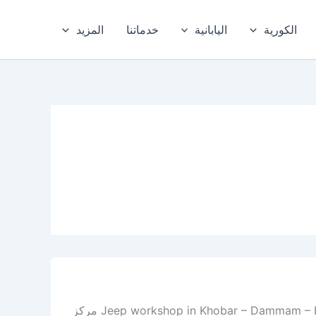
الكورية
اليابانية
خدماتنا
المزيد
أفضل ورشة جيب في الخبر – الدمام – المنطقة الشرقية Jeep workshop in Khobar – Dammam – Eastern Province مركز