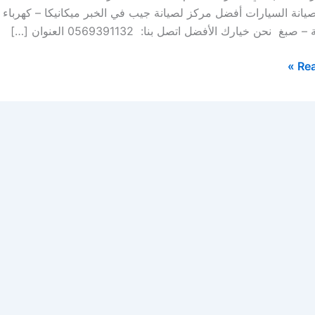
لصيانة السيارات أفضل مركز لصيانة جيب في الخبر ميكانيكا – كهرب
بغ نحن خيارك الأفضل اتصل بنا: 0569391132 العنوان […]
Rea