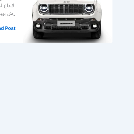
&
الابداع 
ورشة
رش بوية – ص
جيب
الدمام
d Post »