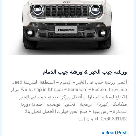
ورشة
جيب
الدمام
ورشة جيب الخبر & ورشة جيب الدمام
أفضل ورشة جيب في الخبر – الدمام – المنطقة الشرقية Jeep
workshop in Khobar – Dammam – Eastern Province مركز
الابداع لصيانة السيارات أفضل مركز لصيانة جيب في الخبر
ميكانيكا – كهرباء – برمجة – فحص – توضيب – صيانة دورية –
سمكرة – رش بوية – صبغ نحن خيارك الأفضل اتصل بنا:
0569391132 العنوان […]
Read Post »