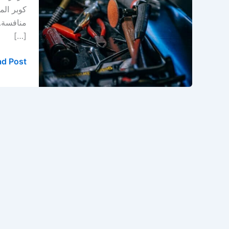
كوبر
كوبر الم
في
منافسة. 
الخبر
[…]
d Post »