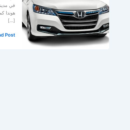
في
في مدينة
الخبر
هوندا كم
–
[…]
الدمام
d Post »