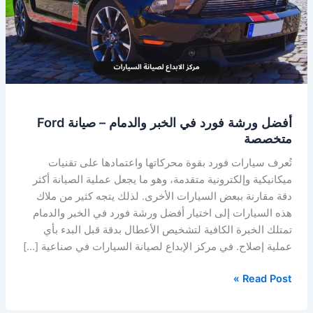
الخبر
والدمام
–
صيانة
Ford
متخصصة
أفضل ورشة فورد في الخبر والدمام – صيانة Ford
متخصصة
تُعرف سيارات فورد بقوة محركاتها واعتمادها على تقنيات
ميكانيكية وإلكترونية متقدمة، وهو ما يجعل عملية الصيانة أكثر
دقة مقارنة ببعض السيارات الأخرى. لذلك يتجه كثير من ملاك
هذه السيارات إلى اختيار أفضل ورشة فورد في الخبر والدمام
تمتلك الخبرة الكافية لتشخيص الأعطال بدقة قبل البدء بأي
عملية إصلاح. في مركز الإبداع لصيانة السيارات في صناعية […]
Read Post »