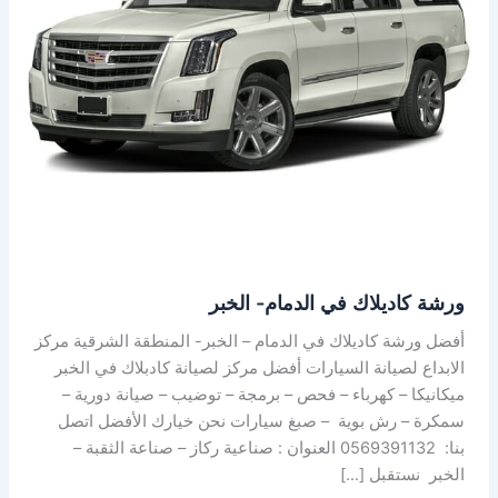
الخبر
ورشة كاديلاك في الدمام- الخبر
أفضل ورشة كاديلاك في الدمام – الخبر- المنطقة الشرقية مركز
الابداع لصيانة السيارات أفضل مركز لصيانة كادبلاك في الخبر
ميكانيكا – كهرباء – فحص – برمجة – توضيب – صيانة دورية –
سمكرة – رش بوية – صبغ سيارات نحن خيارك الأفضل اتصل
بنا: 0569391132 العنوان : صناعية ركاز – صناعة الثقبة –
الخبر نستقبل […]