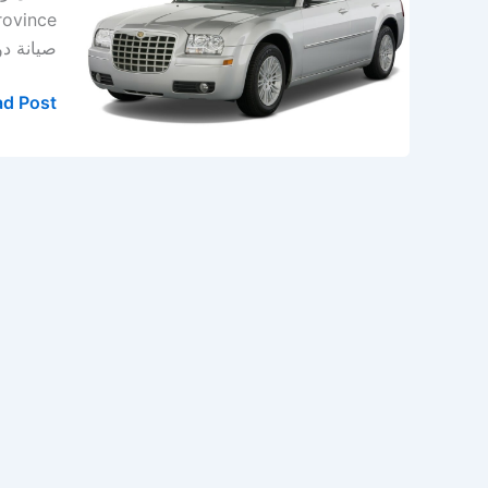
الدمام
–
صيانة دور
الخبر
d Post »