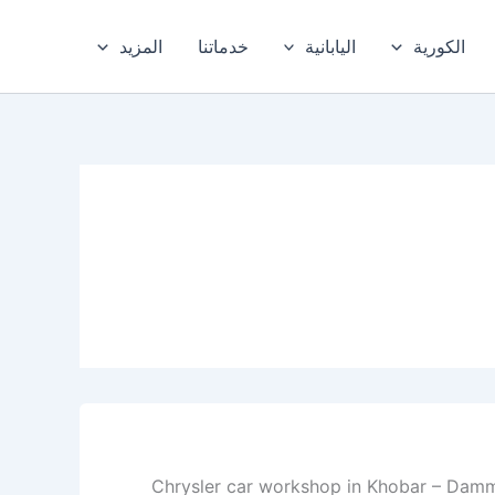
الكورية
اليابانية
خدماتنا
المزيد
م – الخبر – المنطقة الشرقية Chrysler car workshop in Khobar – Dammam – Eastern