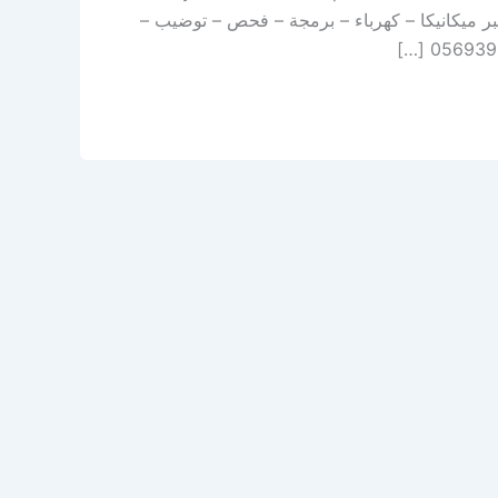
 الخبر ميكانيكا – كهرباء – برمجة – فحص – توضيب –