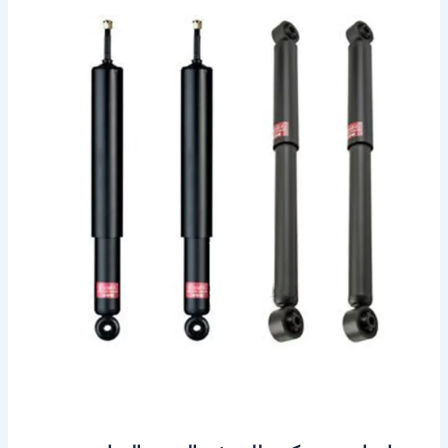
ميني
كوبر
للبيع
في
الخبر
–
الدمام