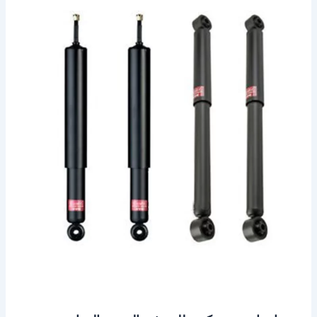
ميني
كوبر
للبيع
في
الخبر
–
الدمام