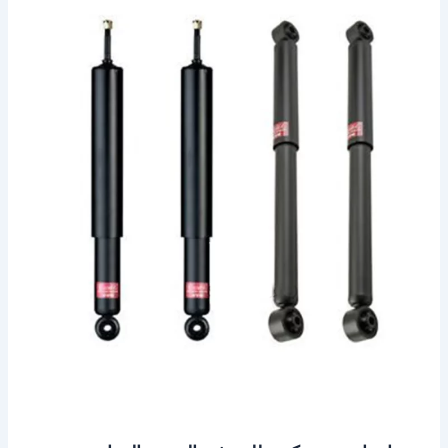
ميني
كوبر
للبيع
في
الخبر
–
الدمام