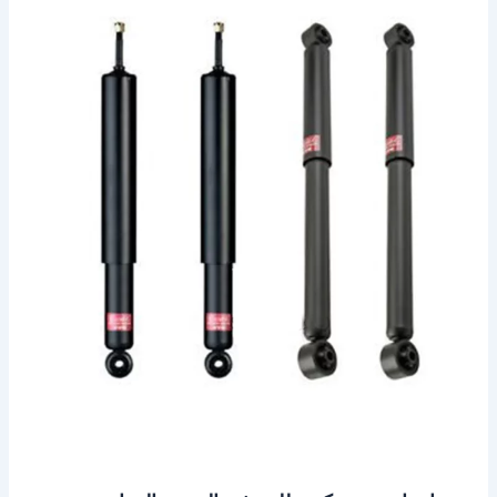
ميني
كوبر
للبيع
في
الخبر
–
الدمام