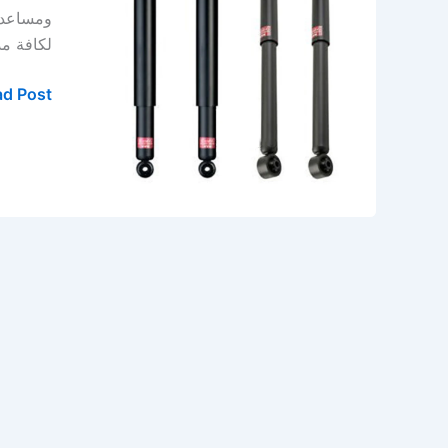
للبيع
ومساعدات
في
لكافة مد
الخبر
–
d Post »
الدمام