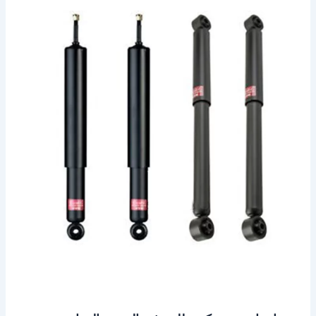
ميني
كوبر
للبيع
في
الخبر
–
الدمام